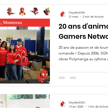
OxydesSGN .
31 mars
2 min de lecture
20 ans d'anim
Gamers Netw
20 ans de passion et de tour
romande ! Depuis 2006, SGN - Swiss Gamers Network fait
vibrer Polymanga au rythme 
compétitions et du partage. Cette année marque un cap
symbolique : 20 ans d’enga
des gamers en Suisse. Derrière ces événements, ce sont
des centaines de tournois or
joueurs rencontrés et des m
OxydesSGN .
13 avr. 2020
1 min de lectur