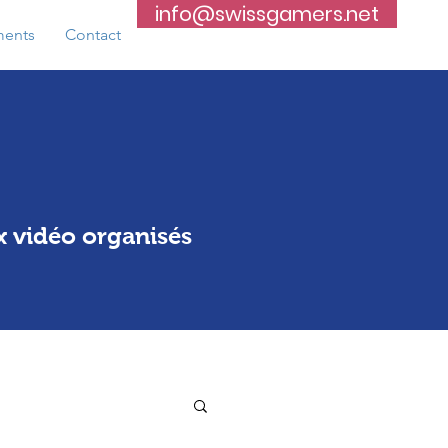
info@swissgamers.net
ents
Contact
x vidéo organisés
5