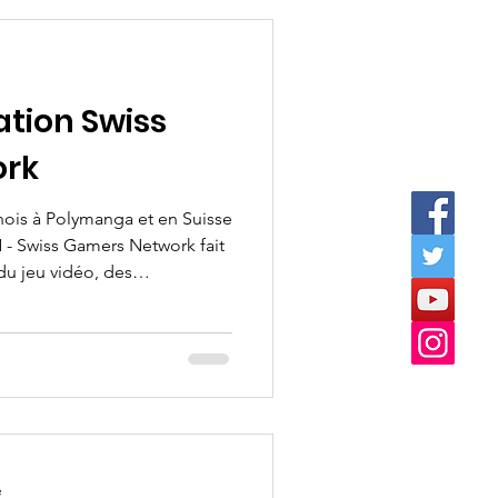
ation Swiss
ork
nois à Polymanga et en Suisse
du jeu vidéo, des
gement bénévole au service
ganisés, des milliers de
oments inoubliables entre
passionnés, amis et familles. En plus des tou
e