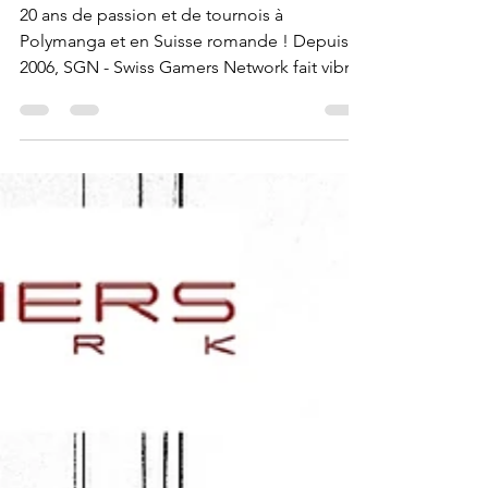
Swiss Gamers
Network
20 ans de passion et de tournois à
Polymanga et en Suisse romande ! Depuis
2006, SGN - Swiss Gamers Network fait vibrer
Polymanga au rythme du jeu vidéo, des
compétitions et du partage. Cette année
marque un cap symbolique : 20 ans
d’engagement bénévole au service des
gamers en Suisse. Derrière ces événements,
ce sont des centaines de tournois organisés,
des milliers de joueurs rencontrés et des
moments inoubliables entre passionnés,
amis et familles. En plus des tou