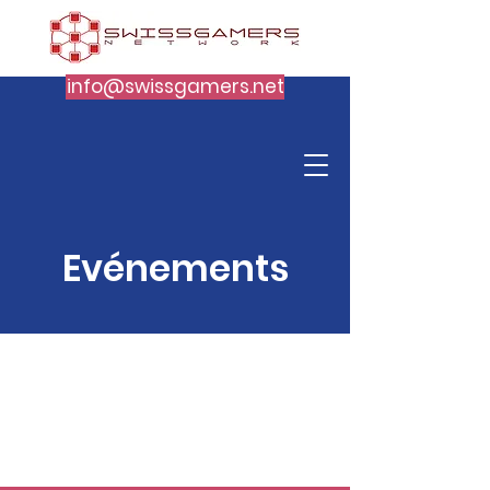
info@swissgamers.net
Evénements
Voici une sélection de
conférences et de tournois
de jeux vidéo organisés
par Swiss Gamers Network
depuis 2005