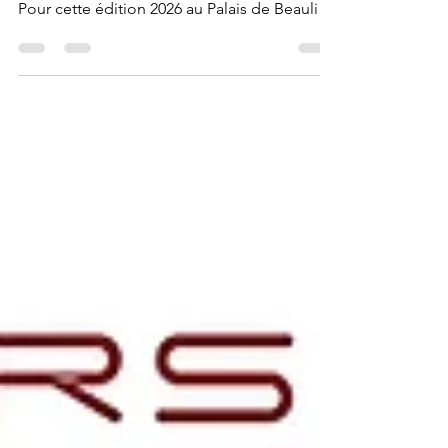
Swiss Gamers Network propose des tournois
de jeux vidéo à Polymanga depuis 2006.
Pour cette édition 2026 au Palais de Beaulieu
à Lausanne nous avons de nombreux
tournois avec des prix pour les gagnants,
des animations ainsi qu’un espace de jeu
pour gamer tranquille entre amis ou en
famille. Cette année nous recevons des
invités sur notre stand qui proposeront des
animations et des conseils. A gagner: de
nombreux prix pour tous les participants aux
tournois. Les inscriptions s