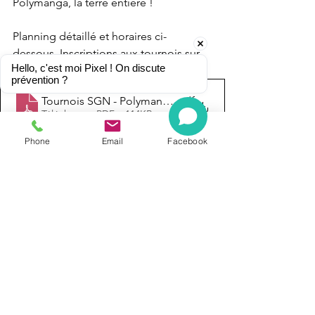
Polymanga, la terre entière !
Planning détaillé et horaires ci-
dessous. Inscriptions aux tournois sur 
Hello, c'est moi Pixel ! On discute 
place le jour même.
prévention ?
Tournois SGN - Polymanga 2026
.pdf
Télécharger PDF • 114KB
Phone
Email
Facebook
Voir tout
Posts récents