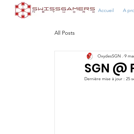
Accueil
A pr
All Posts
OxydesSGN .
9 ma
SGN @ 
Dernière mise à jour :
25 s