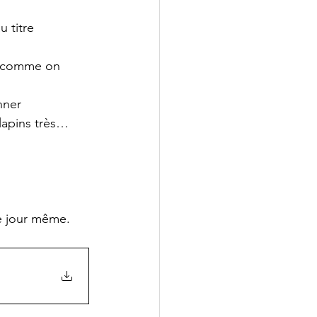
u titre
ng comme on 
nner
 lapins très…
le jour même. 