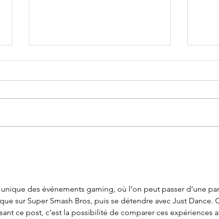
20 ans d'animation Swiss
Serg
Gamers Network
écra
pour
e unique des événements gaming, où l’on peut passer d’une par
que sur Super Smash Bros, puis se détendre avec Just Dance. 
lisant ce post, c’est la possibilité de comparer ces expériences a