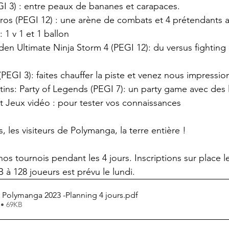
PEGI 3) : entre peaux de bananes et carapaces.
Bros (PEGI 12) : une arène de combats et 4 prétendants a
): 1 v 1 et 1 ballon
puden Ultimate Ninja Storm 4 (PEGI 12): du versus fighti
3 (PEGI 3): faites chauffer la piste et venez nous impressio
rétins: Party of Legends (PEGI 7): un party game avec des
et Jeux vidéo : pour tester vos connaissances
, les visiteurs de Polymanga, la terre entière !
nos tournois pendant les 4 jours. Inscriptions sur place 
 à 128 joueurs est prévu le lundi. 
 Polymanga 2023 -Planning 4 jours
.pdf
 • 69KB