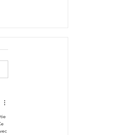
e Tisseron: Les
ns sont un poison
 le cerveau!
tie 
Ce 
vec 