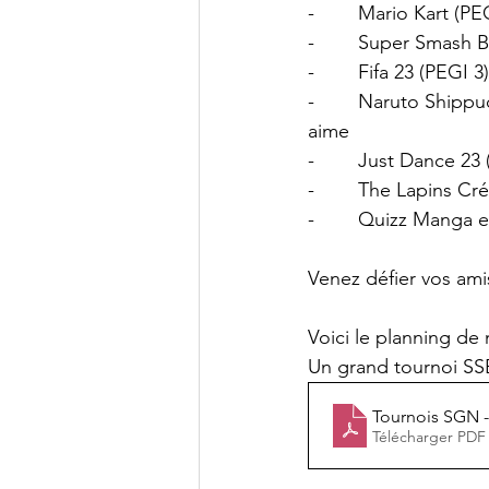
-        Mario Kart (
-        Super Smash 
-        Fifa 23 (PEGI 3
-        Naruto Ship
aime
-        Just Dance 2
-        The Lapins C
-        Quizz Manga 
Venez défier vos amis
Voici le planning de 
Un grand tournoi SSB
Tournois SGN -
Télécharger PDF