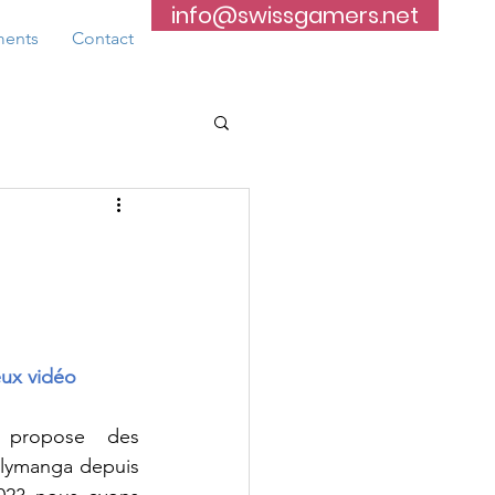
info@swissgamers.net
ents
Contact
eux vidéo
propose des 
olymanga depuis 